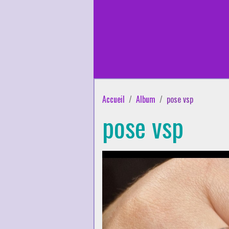
Accueil
Album
pose vsp
pose vsp