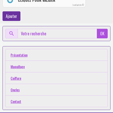
CLIQUEZ POUR VALIDER
IconCaptcha ©
Ajouter
OK
Présentation
Maquillage
Coiffure
Ongles
Contact