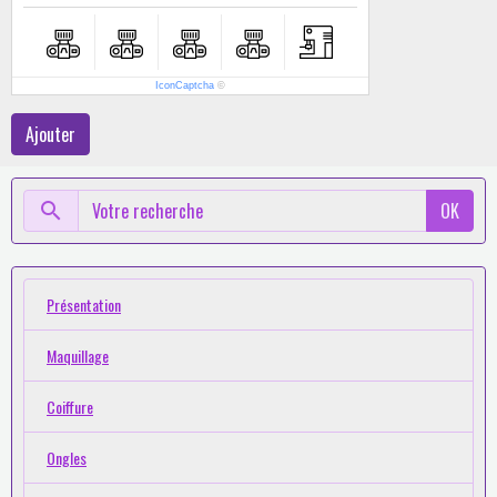
IconCaptcha
©
Ajouter
OK
Présentation
Maquillage
Coiffure
Ongles