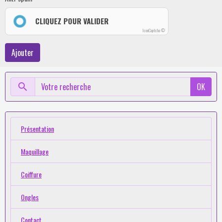
CLIQUEZ POUR VALIDER
IconCaptcha ©
Ajouter
OK
Présentation
Maquillage
Coiffure
Ongles
Contact