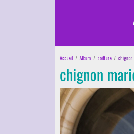
Accueil
Album
coiffure
chignon
chignon mari