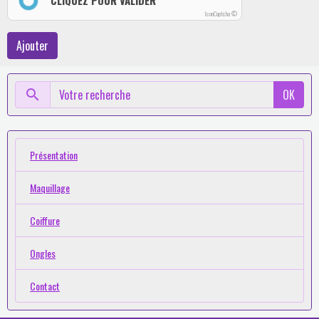
CLIQUEZ POUR VALIDER
IconCaptcha ©
Ajouter
OK
Présentation
Maquillage
Coiffure
Ongles
Contact